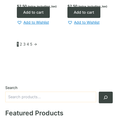
$
2.50
$
2.50
(price_including_tax)
(price_including_tax)
Add to cart
Add to cart
Add to Wishlist
Add to Wishlist
1
2
3
4
5
→
Search
Featured Products