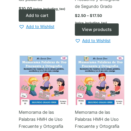
de Segundo Grado
$
10.00
(price_including_tax)
Price
Add to cart
$
2.50
–
$
17.50
range:
(price_including_tax)
$2.50
Add to Wishlist
through
View products
$17.50
Add to Wishlist
Memorama de las
Memorama de las
Palabras HMH de Uso
Palabras HMH de Uso
Frecuente y Ortografía
Frecuente y Ortografía