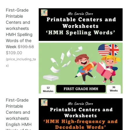
First-Grade
Printable
Centers and
worksheets
HMH Spelling
Words of the
Week
$
199.58
O
C
$
109.00
r
u
(price_including_ta
i
r
x)
g
r
i
e
n
n
a
t
l
p
First-Grade
p
r
Printable
r
i
Centers and
i
c
worksheets
c
e
English HMH
e
i