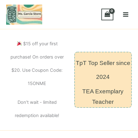
Skip
to
content
$15 off your first
purchase! On orders over
TpT Top Seller since
$20. Use Coupon Code:
2024
15ONME
TEA Exemplary
Teacher
Don't wait - limited
redemption available!