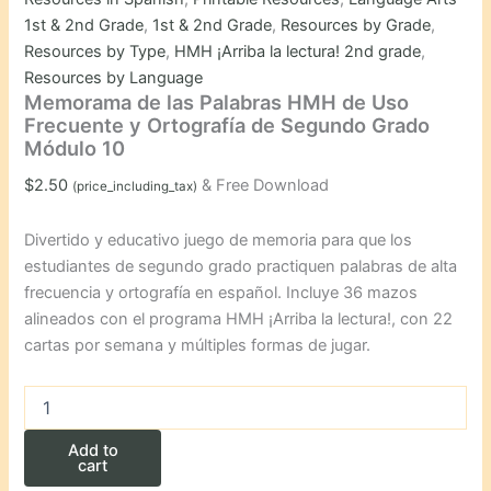
1st & 2nd Grade
,
1st & 2nd Grade
,
Resources by Grade
,
Resources by Type
,
HMH ¡Arriba la lectura! 2nd grade
,
Resources by Language
Memorama de las Palabras HMH de Uso
Frecuente y Ortografía de Segundo Grado
Módulo 10
$
2.50
& Free Download
(price_including_tax)
Divertido y educativo juego de memoria para que los
estudiantes de segundo grado practiquen palabras de alta
frecuencia y ortografía en español. Incluye 36 mazos
alineados con el programa HMH ¡Arriba la lectura!, con 22
cartas por semana y múltiples formas de jugar.
Memorama
de
las
Add to
Palabras
cart
HMH