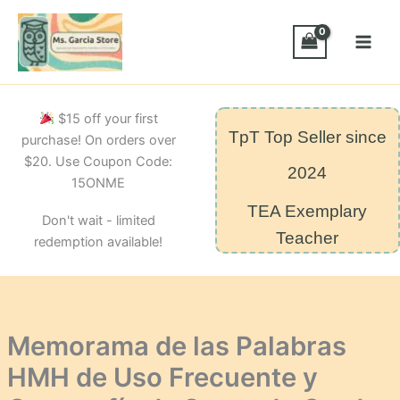
Skip
HMH
de
to
Uso
content
Frecuente
y
Ortografía
$15 off your first
de
TpT Top Seller since
Segundo
purchase! On orders over
Grado
$20. Use Coupon Code:
2024
Módulo
15ONME
10
quantity
TEA Exemplary
Don't wait - limited
Teacher
redemption available!
Memorama de las Palabras
HMH de Uso Frecuente y