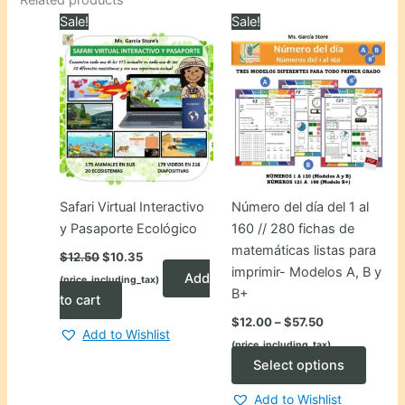
Sale!
Sale!
Safari Virtual Interactivo
Número del día del 1 al
y Pasaporte Ecológico
160 // 280 fichas de
matemáticas listas para
Original
Current
$
12.50
$
10.35
price
price
imprimir- Modelos A, B y
Add
(price_including_tax)
was:
is:
B+
$12.50.
$10.35.
to cart
Price
$
12.00
–
$
57.50
range:
Add to Wishlist
(price_including_tax)
$12.00
through
This
Select options
$57.50
produ
Add to Wishlist