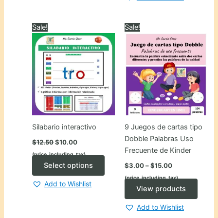
has
multip
varian
Sale!
Sale!
The
optio
may
be
chose
on
the
produ
Silabario interactivo
9 Juegos de cartas tipo
page
Dobble Palabras Uso
Original
Current
$
12.50
$
10.00
price
price
Frecuente de Kinder
(price_including_tax)
was:
is:
Price
$12.50.
$10.00.
This
Select options
$
3.00
–
$
15.00
range:
product
(price_including_tax)
$3.00
Add to Wishlist
has
through
View products
$15.00
multiple
Add to Wishlist
variants.