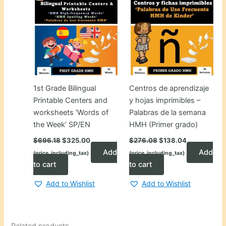
1st Grade Bilingual
Centros de aprendizaje
Printable Centers and
y hojas imprimibles –
worksheets ‘Words of
Palabras de la semana
the Week’ SP/EN
HMH (Primer grado)
Original
Current
Original
Current
$
696.18
$
325.00
$
276.08
$
138.04
price
price
price
price
Add
Add
(price_including_tax)
(price_including_tax)
was:
is:
was:
is:
$696.18.
$325.00.
$276.08.
$138.04.
to cart
to cart
Add to Wishlist
Add to Wishlist
Related products