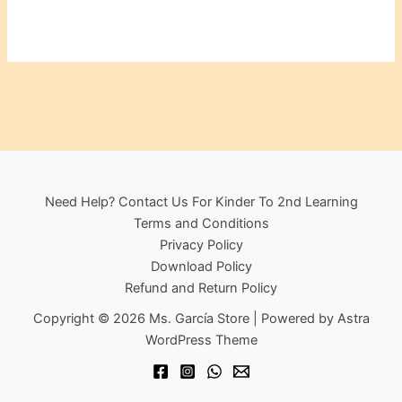
The
options
may
be
chosen
on
the
product
page
Need Help? Contact Us For Kinder To 2nd Learning
Terms and Conditions
Privacy Policy
Download Policy
Refund and Return Policy
Copyright © 2026 Ms. García Store | Powered by
Astra
WordPress Theme