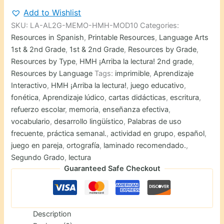
de
Add to Wishlist
Uso
SKU:
LA-AL2G-MEMO-HMH-MOD10
Categories:
Frecuente
y
Resources in Spanish
,
Printable Resources
,
Language Arts
Ortografía
1st & 2nd Grade
,
1st & 2nd Grade
,
Resources by Grade
,
de
Resources by Type
,
HMH ¡Arriba la lectura! 2nd grade
,
Segundo
Resources by Language
Tags:
imprimible
,
Aprendizaje
Grado
Interactivo
,
HMH ¡Arriba la lectura!
,
juego educativo
,
Módulo
10
fonética
,
Aprendizaje lúdico
,
cartas didácticas
,
escritura
,
quantity
refuerzo escolar
,
memoria
,
enseñanza efectiva
,
vocabulario
,
desarrollo lingüístico
,
Palabras de uso
frecuente
,
práctica semanal.
,
actividad en grupo
,
español
,
juego en pareja
,
ortografía
,
laminado recomendado.
,
Segundo Grado
,
lectura
Guaranteed Safe Checkout
Description