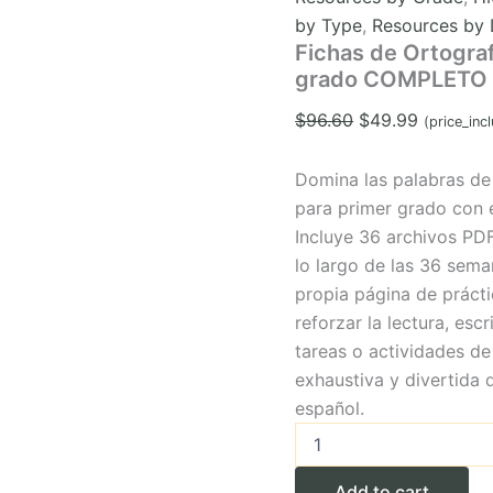
by Type
,
Resources by
Fichas de Ortogra
grado COMPLETO (
Original
Current
$
96.60
$
49.99
(price_inc
price
price
was:
is:
Domina las palabras de
$96.60.
$49.99.
para primer grado con 
Incluye 36 archivos PDF
lo largo de las 36 sema
propia página de prácti
reforzar la lectura, esc
tareas o actividades de
exhaustiva y divertida 
español.
Fichas
de
Ortografía
Add to cart