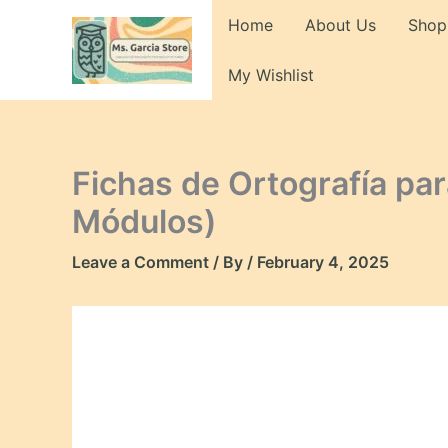
Skip
Home
About Us
Shop
to
content
My Wishlist
Fichas de Ortografía p
Módulos)
Leave a Comment
/ By
/
February 4, 2025