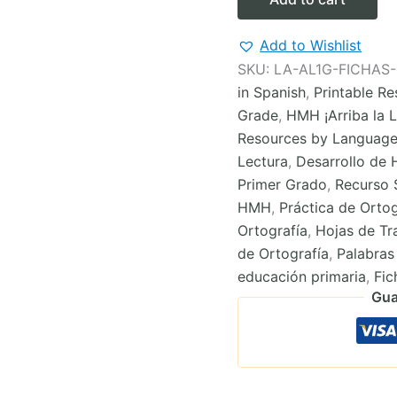
para
imprimir
HMH
Add to Wishlist
de
SKU:
LA-AL1G-FICHA
1er
in Spanish
,
Printable R
grado
COMPLETO
Grade
,
HMH ¡Arriba la L
(Los
Resources by Languag
12
Lectura
,
Desarrollo de 
Módulos)
quantity
Primer Grado
,
Recurso 
HMH
,
Práctica de Ortog
Ortografía
,
Hojas de Tr
de Ortografía
,
Palabra
educación primaria
,
Fic
Gua