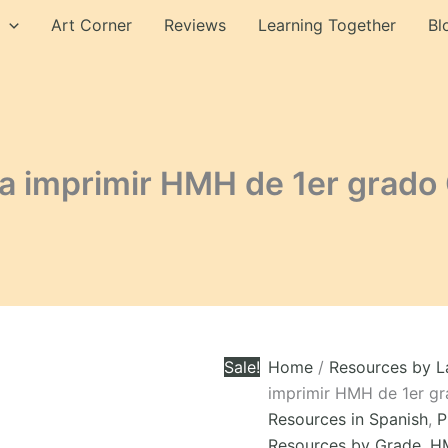
$96.60.
$49.99.
impri
Art Corner
Reviews
Learning Together
Bl
HMH
de
1er
grad
COM
(Los
12
Módu
ara imprimir HMH de 1er gra
quant
Sale!
Home
/
Resources by 
imprimir HMH de 1er g
Resources in Spanish
,
P
Resources by Grade
,
HM