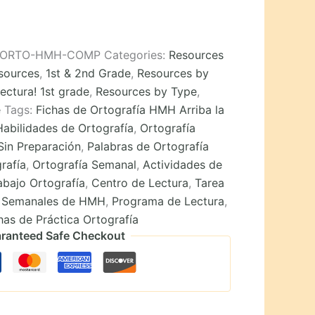
S-ORTO-HMH-COMP
Categories:
Resources
esources
,
1st & 2nd Grade
,
Resources by
ectura! 1st grade
,
Resources by Type
,
e
Tags:
Fichas de Ortografía HMH Arriba la
Habilidades de Ortografía
,
Ortografía
Sin Preparación
,
Palabras de Ortografía
rafía
,
Ortografía Semanal
,
Actividades de
abajo Ortografía
,
Centro de Lectura
,
Tarea
s Semanales de HMH
,
Programa de Lectura
,
has de Práctica Ortografía
ranteed Safe Checkout