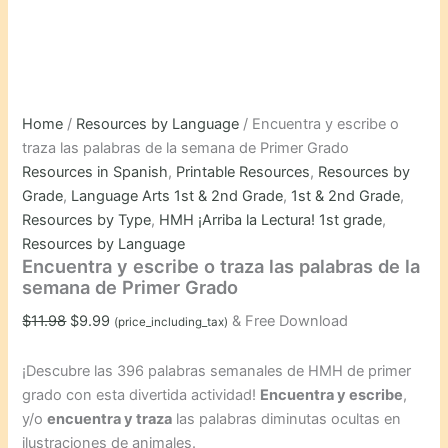
Home
/
Resources by Language
/ Encuentra y escribe o
traza las palabras de la semana de Primer Grado
Resources in Spanish
,
Printable Resources
,
Resources by
Grade
,
Language Arts 1st & 2nd Grade
,
1st & 2nd Grade
,
Resources by Type
,
HMH ¡Arriba la Lectura! 1st grade
,
Resources by Language
Encuentra y escribe o traza las palabras de la
semana de Primer Grado
Original
Current
$
11.98
$
9.99
& Free Download
(price_including_tax)
price
price
was:
is:
¡Descubre las 396 palabras semanales de HMH de primer
$11.98.
$9.99.
grado con esta divertida actividad!
Encuentra y escribe
,
y/o
encuentra y traza
las palabras diminutas ocultas en
ilustraciones de animales.