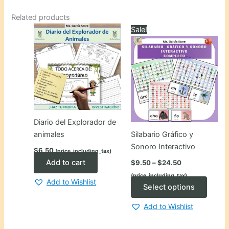
Related products
Sale!
Diario del Explorador de
animales
Silabario Gráfico y
Sonoro Interactivo
$
6.50
(price_including_tax)
Price
Add to cart
$
9.50
–
$
24.50
range:
(price_including_tax)
$9.50
Add to Wishlist
through
This
Select options
$24.50
produ
Add to Wishlist
has
multip