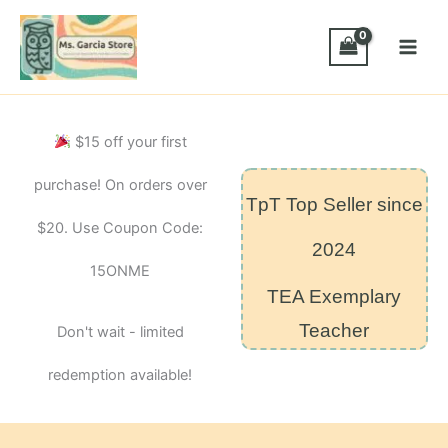
Skip
traza
las
to
palabras
content
de
la
semana
de
$15 off your first
Primer
Grado
purchase! On orders over
quantity
TpT Top Seller since
$20. Use Coupon Code:
2024
15ONME
TEA Exemplary
Teacher
Don't wait - limited
redemption available!