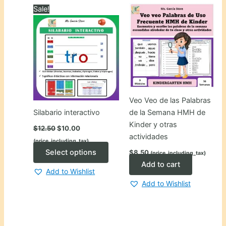
varian
Sale!
The
optio
may
be
chose
on
the
Veo Veo de las Palabras
produ
Silabario interactivo
de la Semana HMH de
page
Kinder y otras
Original
Current
$
12.50
$
10.00
price
price
actividades
(price_including_tax)
was:
is:
$12.50.
$10.00.
This
Select options
$
8.50
(price_including_tax)
product
Add to cart
Add to Wishlist
has
Add to Wishlist
multiple
variants.
The
options