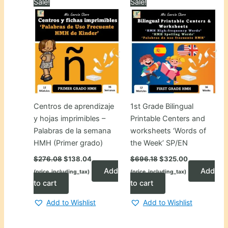
Sale!
Sale!
Centros de aprendizaje
1st Grade Bilingual
y hojas imprimibles –
Printable Centers and
Palabras de la semana
worksheets ‘Words of
HMH (Primer grado)
the Week’ SP/EN
Original
Current
Original
Current
$
276.08
$
138.04
$
696.18
$
325.00
price
price
price
price
Add
Add
(price_including_tax)
(price_including_tax)
was:
is:
was:
is:
$276.08.
$138.04.
$696.18.
$325.00.
to cart
to cart
Add to Wishlist
Add to Wishlist