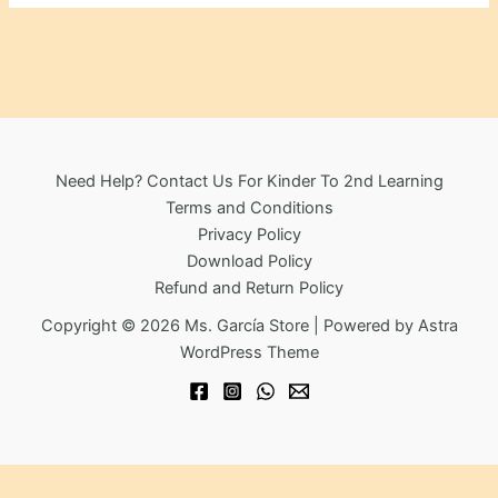
may
be
chosen
on
the
product
Need Help? Contact Us For Kinder To 2nd Learning
page
Terms and Conditions
Privacy Policy
Download Policy
Refund and Return Policy
Copyright © 2026 Ms. García Store | Powered by
Astra
WordPress Theme