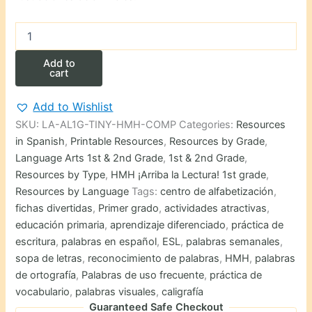
Encuentra
y
escribe
Add to
o
cart
traza
las
Add to Wishlist
palabras
SKU:
LA-AL1G-TINY-HMH-COMP
Categories:
Resources
de
la
in Spanish
,
Printable Resources
,
Resources by Grade
,
semana
Language Arts 1st & 2nd Grade
,
1st & 2nd Grade
,
de
Resources by Type
,
HMH ¡Arriba la Lectura! 1st grade
,
Primer
Resources by Language
Tags:
centro de alfabetización
,
Grado
fichas divertidas
,
Primer grado
,
actividades atractivas
,
quantity
educación primaria
,
aprendizaje diferenciado
,
práctica de
escritura
,
palabras en español
,
ESL
,
palabras semanales
,
sopa de letras
,
reconocimiento de palabras
,
HMH
,
palabras
de ortografía
,
Palabras de uso frecuente
,
práctica de
vocabulario
,
palabras visuales
,
caligrafía
Guaranteed Safe Checkout