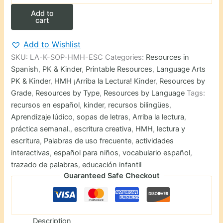
Letras
Add to
HMH
cart
de
Kinder:
Add to Wishlist
Encuentra
SKU:
LA-K-SOP-HMH-ESC
Categories:
Resources in
y
escribe
Spanish
,
PK & Kinder
,
Printable Resources
,
Language Arts
las
PK & Kinder
,
HMH ¡Arriba la Lectura! Kinder
,
Resources by
palabras
Grade
,
Resources by Type
,
Resources by Language
Tags:
de
recursos en español
,
kinder
,
recursos bilingües
,
la
Aprendizaje lúdico
,
sopas de letras
,
Arriba la lectura
,
semana
quantity
práctica semanal.
,
escritura creativa
,
HMH
,
lectura y
escritura
,
Palabras de uso frecuente
,
actividades
interactivas
,
español para niños
,
vocabulario español
,
trazado de palabras
,
educación infantil
Guaranteed Safe Checkout
Description