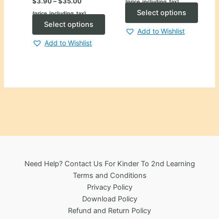
$
3.90
–
$
35.00
(price_including_tax)
$5.00
range:
through
This
Select options
(price_including_tax)
$3.90
$30.00
through
This
produ
Select options
Add to Wishlist
$35.00
product
has
Add to Wishlist
has
multip
multiple
varian
variants.
The
The
optio
options
may
may
be
be
chose
chosen
on
on
the
the
produ
Need Help? Contact Us For Kinder To 2nd Learning
product
page
Terms and Conditions
page
Privacy Policy
Download Policy
Refund and Return Policy