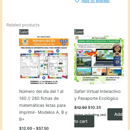
Add to Wishlist
Related products
Sale!
Sale!
Número del día del 1 al
Safari Virtual Interactivo
160 // 280 fichas de
y Pasaporte Ecológico
matemáticas listas para
Original
Current
$
12.50
$
10.35
price
price
imprimir- Modelos A, B y
Add
(price_including_tax)
was:
is:
B+
$12.50.
$10.35.
to cart
Price
$
12.00
–
$
57.50