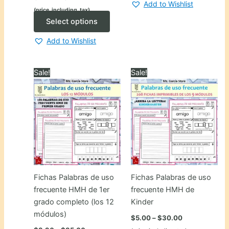
range:
Add to Wishlist
(price_including_tax)
$12.00
through
This
Select options
$57.50
product
Add to Wishlist
has
multiple
variants.
Sale!
Sale!
The
options
may
be
chosen
on
the
product
Fichas Palabras de uso
Fichas Palabras de uso
page
frecuente HMH de 1er
frecuente HMH de
grado completo (los 12
Kinder
módulos)
Price
$
5.00
–
$
30.00
range:
Price