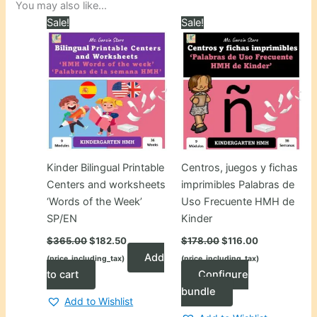
You may also like…
Sale!
Sale!
Kinder Bilingual Printable
Centros, juegos y fichas
Centers and worksheets
imprimibles Palabras de
‘Words of the Week’
Uso Frecuente HMH de
SP/EN
Kinder
Original
Current
Original
Current
$
365.00
$
182.50
$
178.00
$
116.00
price
price
price
price
Add
(price_including_tax)
(price_including_tax)
was:
is:
was:
is:
$365.00.
$182.50.
$178.00.
$116.00.
to cart
Configure
bundle
Add to Wishlist