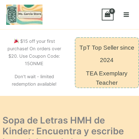
Skip
de
Kinder:
to
Encuentra
content
y
escribe
las
$15 off your first
palabras
TpT Top Seller since
de
purchase! On orders over
la
$20. Use Coupon Code:
2024
semana
15ONME
quantity
TEA Exemplary
Don't wait - limited
Teacher
redemption available!
Sopa de Letras HMH de
Kinder: Encuentra y escribe