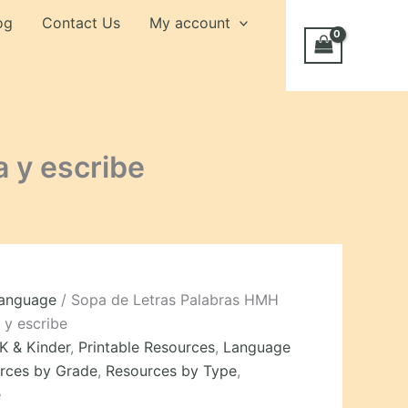
og
Contact Us
My account
a y escribe
Language
/ Sopa de Letras Palabras HMH
 y escribe
K & Kinder
,
Printable Resources
,
Language
rces by Grade
,
Resources by Type
,
e