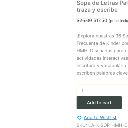
Sopa de Letras Pa
traza y escribe
Original
Current
$
25.00
$
17.50
(price_incl
price
price
was:
is:
¡Explora nuestras 36 S
$25.00.
$17.50.
Frecuente de Kinder co
HMH! Diseñadas para ca
actividades interactivas
escritura y vocabulario
escriben palabras clave
Sopa
de
Letras
Add to cart
Palabras
HMH
kinder:
Add to Wishlist
Encuentra,
SKU:
LA-K-SOP-HMH-
traza