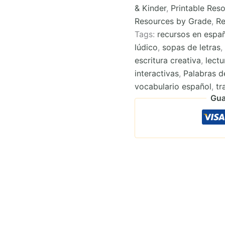
& Kinder
,
Printable Res
y
escribe
Resources by Grade
,
Re
quantity
Tags:
recursos en espa
lúdico
,
sopas de letras
escritura creativa
,
lectu
interactivas
,
Palabras d
vocabulario español
,
tr
Gua