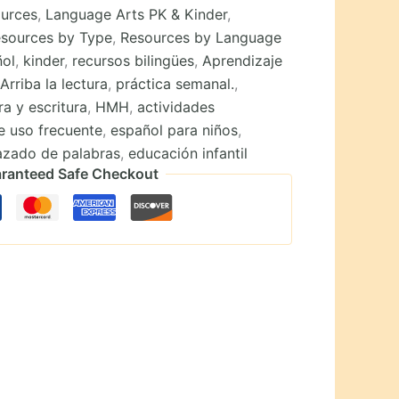
ources
,
Language Arts PK & Kinder
,
sources by Type
,
Resources by Language
ñol
,
kinder
,
recursos bilingües
,
Aprendizaje
,
Arriba la lectura
,
práctica semanal.
,
ra y escritura
,
HMH
,
actividades
e uso frecuente
,
español para niños
,
azado de palabras
,
educación infantil
ranteed Safe Checkout