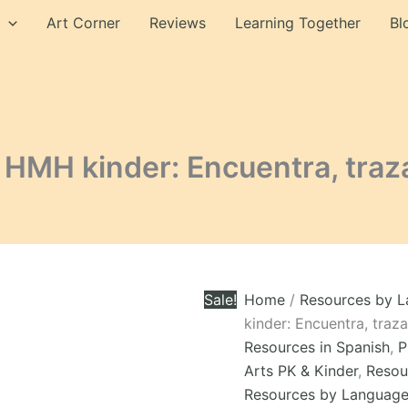
$25.00.
$17.50.
HMH
Art Corner
Reviews
Learning Together
Bl
kinder:
Encuentra,
traza
y
escribe
quantity
 HMH kinder: Encuentra, traz
Sale!
Home
/
Resources by 
kinder: Encuentra, traza
Resources in Spanish
,
P
Arts PK & Kinder
,
Resou
Resources by Languag